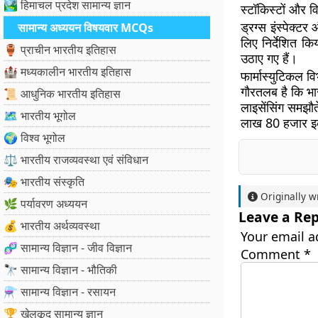
🏞️ हिमाचल प्रदेश सामान्य ज्ञान
स्टॉकिस्टों और व
ड्रग्स इंस्पेक्
सामान्य अध्ययन विषयवार MCQs
लिए निर्देशित 
🏺 प्राचीन भारतीय इतिहास
उठाए गए हैं।
🏰 मध्यकालीन भारतीय इतिहास
फार्मास्युटिकल वि
गौरतलब है कि भा
📜 आधुनिक भारतीय इतिहास
लाइसेंसिंग समझौ
🗺️ भारतीय भूगोल
लाख 80 हजार इका
🌍 विश्व भूगोल
⚖️ भारतीय राजव्यवस्था एवं संविधान
🎭 भारतीय संस्कृति
Originally w
🌿 पर्यावरण अध्ययन
Leave a Rep
💰 भारतीय अर्थव्यवस्था
Your email a
🧬 सामान्य विज्ञान - जीव विज्ञान
Comment
*
🔭 सामान्य विज्ञान - भौतिकी
⚗️ सामान्य विज्ञान - रसायन
🏆 खेलकूद सामान्य ज्ञान