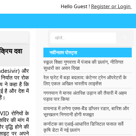
Hello Guest !
Register or Login
🔍
्रिय दवा
नवीनतम पोस्ट्स
स्कूल शिक्षा गुणवत्ता में पंजाब की छलांग, नीतिगत
सुधारों का असर दिखा
Remdesivir) और
े निर्यात पर रोक
रेल फ्रेट में बड़ा बदलाव: कंटेनर ट्रेन ऑपरेटरों के
लिए एकल अखिल भारतीय लाइसेंस
लय ने कहा है कि
ुई है और देश में
गगनयान ने मानव अंतरिक्ष उड़ान की तैयारी में अहम
ैं।
पड़ाव पार किया
वायनाड में लगेगा एक्स-बैंड डॉप्लर रडार, बारिश और
VID रोगियों के
भूस्खलन निगरानी होगी मजबूत
सविर की मांग में
कर्नाटक का एआई-आधारित डिजिटल फसल सर्वे
और वृद्धि होने की
कृषि डेटा में नई छलांग
ेबसाइट पर अपने