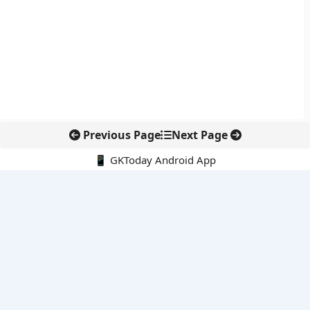
Previous Page
Next Page
📱 GKToday Android App
🔍
नवीनतम पोस्ट्स
अरुणाचल के 27 स्थानों को मिली आधिकारिक पहचान, मानचित्रों में
एकरूपता पर जोर
स्कूल शिक्षा गुणवत्ता में पंजाब की छलांग, नीतिगत सुधारों का असर दिखा
रेल फ्रेट में बड़ा बदलाव: कंटेनर ट्रेन ऑपरेटरों के लिए एकल अखिल भारतीय