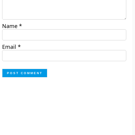
Name
*
Email
*