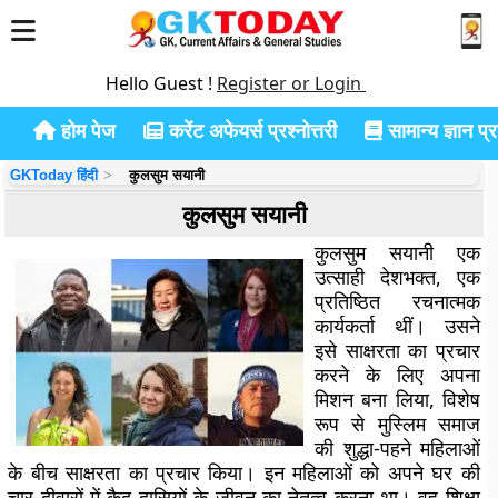
Hello Guest !
Register or Login
होम पेज
करेंट अफेयर्स प्रश्नोत्तरी
सामान्य ज्ञान प्रश
GKToday हिंदी
कुलसुम सयानी
कुलसुम सयानी
कुलसुम सयानी एक
उत्साही देशभक्त, एक
प्रतिष्ठित रचनात्मक
कार्यकर्ता थीं। उसने
इसे साक्षरता का प्रचार
करने के लिए अपना
मिशन बना लिया, विशेष
रूप से मुस्लिम समाज
की शुद्धा-पहने महिलाओं
के बीच साक्षरता का प्रचार किया। इन महिलाओं को अपने घर की
चार दीवारों में कैद दासियों के जीवन का नेतृत्व करना था। वह शिक्षा