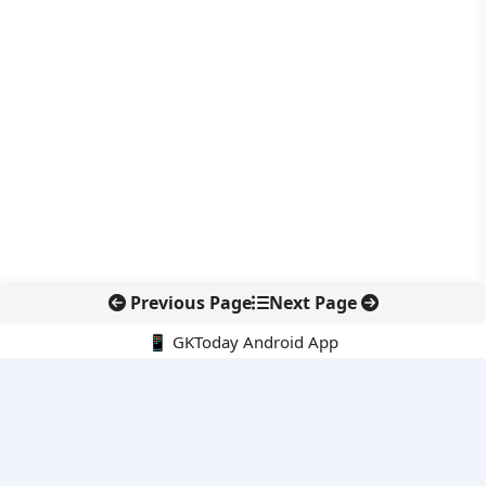
Previous Page
Next Page
📱 GKToday Android App
🔍
नवीनतम पोस्ट्स
8 अगस्त 2026 की करंट अफेयर्स क्विज़: परीक्षा तैयारी के लिए अहम सवाल