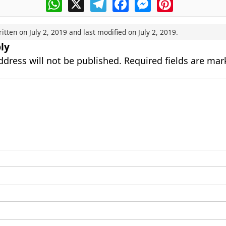
WhatsApp
X
Telegram
Facebook
Messenger
Pinterest
ritten on
July 2, 2019
and last modified on
July 2, 2019
.
ly
ddress will not be published.
Required fields are ma