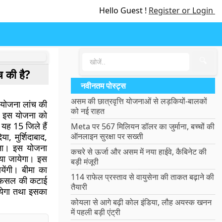
Hello Guest !
Register or Login
🔍
च की है?
नवीनतम पोस्ट्स
असम की छात्रवृत्ति योजनाओं से लड़कियों-बालकों
योजना लांच की
को नई राहत
। इस योजना को
 यह 15 जिले हैं
Meta पर 567 मिलियन डॉलर का जुर्माना, बच्चों की
या, मुर्शिदाबाद,
ऑनलाइन सुरक्षा पर सख्ती
रगना। इस योजना
कचरे से ऊर्जा और असम में नया हाईवे, कैबिनेट की
किया जायेगा। इस
बड़ी मंजूरी
ेंगी। बीमा का
114 राफेल प्रस्ताव से वायुसेना की ताकत बढ़ाने की
न, फसल की कटाई
तैयारी
ायेगा तथा इसका
कोयला से आगे बढ़ी कोल इंडिया, लौह अयस्क खनन
में पहली बड़ी एंट्री