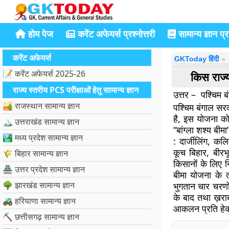
होम पेज
करेंट अफेयर्स प्रश्नोत्तरी
सामान्य ज्ञान प्रश
करेंट अफेयर्स
GKToday हिंदी
📝 करेंट अफेयर्स 2025-26
किस राज्
राज्य स्तरीय PCS परीक्षाओं हेतु सामान्य ज्ञान
उत्तर – पश्चिम ब
🏜️ राजस्थान सामान्य ज्ञान
पश्चिम बंगाल स
है, इस योजना क
🏔️ उत्तराखंड सामान्य ज्ञान
“बांग्ला शश्य बी
🏞️ मध्य प्रदेश सामान्य ज्ञान
: दार्जीलिंग, कलि
कूच बिहार, बीरभ
🌾 बिहार सामान्य ज्ञान
किसानों के लिए न
🏯 उत्तर प्रदेश सामान्य ज्ञान
बीमा योजना के
🌳 झारखंड सामान्य ज्ञान
भुगतान चार चरणो
के बाद तथा ख़राब
🚜 हरियाणा सामान्य ज्ञान
आकलन प्रति हेक्
⛏️ छत्तीसगढ़ सामान्य ज्ञान