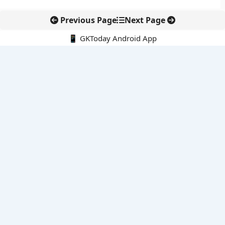
Previous Page
Next Page
📱 GKToday Android App
🔍
नवीनतम पोस्ट्स
स्कूल शिक्षा गुणवत्ता में पंजाब की छलांग, नीतिगत सुधारों का असर दिखा
रेल फ्रेट में बड़ा बदलाव: कंटेनर ट्रेन ऑपरेटरों के लिए एकल अखिल भारतीय
लाइसेंस
गगनयान ने मानव अंतरिक्ष उड़ान की तैयारी में अहम पड़ाव पार किया
वायनाड में लगेगा एक्स-बैंड डॉप्लर रडार, बारिश और भूस्खलन निगरानी होगी
मजबूत
कर्नाटक का एआई-आधारित डिजिटल फसल सर्वे कृषि डेटा में नई छलांग