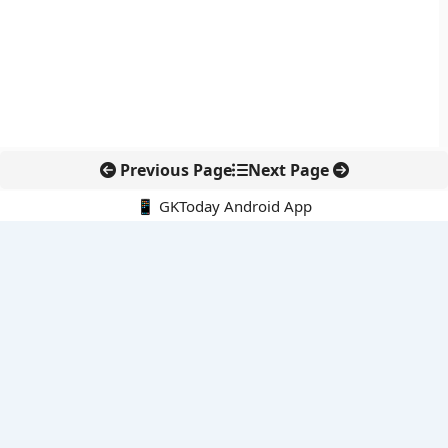
Previous Page
Next Page
📱 GKToday Android App
🔍
नवीनतम पोस्ट्स
कोलंबिया में नई राजनीतिक दिशा, अबेलार्दो दे ला एस्प्रिएला ने संभाली कमान
सीमावर्ती इलाकों में नवीकरणीय परियोजनाओं पर नई सुरक्षा सख्ती
आईआईटी दिल्ली में एआई-संचालित सुपरकंप्यूटिंग सुविधा से शोध को नई गति
बेंगलुरु HAL एयरपोर्ट पर हेलीकॉप्टर लैंडिंग में सैटेलाइट-आधारित नई छलांग
भारत के निजी अंतरिक्ष क्षेत्र में 800 kN इंजन से नई छलांग