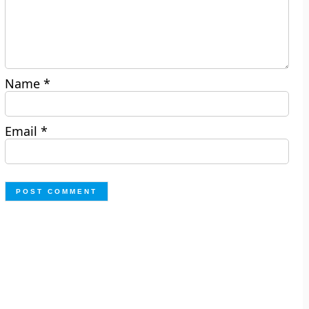
Name
*
Email
*