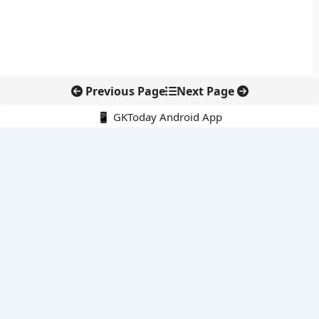
Previous Page
Next Page
📱 GKToday Android App
🔍
नवीनतम पोस्ट्स
स्कूल शिक्षा गुणवत्ता में पंजाब की छलांग, नीतिगत सुधारों का असर दिखा
रेल फ्रेट में बड़ा बदलाव: कंटेनर ट्रेन ऑपरेटरों के लिए एकल अखिल भारतीय
लाइसेंस
गगनयान ने मानव अंतरिक्ष उड़ान की तैयारी में अहम पड़ाव पार किया
वायनाड में लगेगा एक्स-बैंड डॉप्लर रडार, बारिश और भूस्खलन निगरानी होगी
मजबूत
कर्नाटक का एआई-आधारित डिजिटल फसल सर्वे कृषि डेटा में नई छलांग