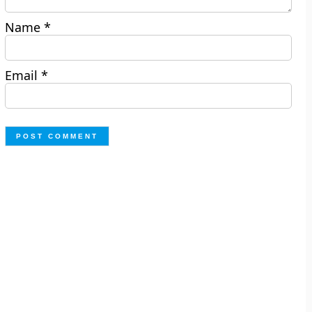
Name
*
Email
*