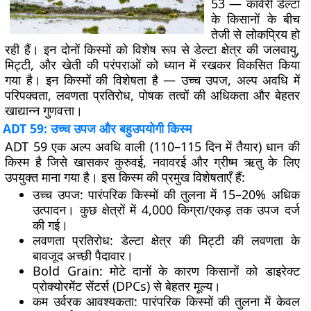
53 — कावेरी डेल्टा
के किसानों के बीच
तेजी से लोकप्रिय हो
रही हैं। इन दोनों किस्मों को विशेष रूप से डेल्टा क्षेत्र की जलवायु,
मिट्टी, और खेती की परंपराओं को ध्यान में रखकर विकसित किया
गया है। इन किस्मों की विशेषता है — उच्च उपज, अल्प अवधि में
परिपक्वता, लवणता प्रतिरोध, पोषक तत्वों की अधिकता और बेहतर
खाद्यान्न गुणवत्ता।
ADT 59: उच्च उपज और बहुउपयोगी किस्म
ADT 59 एक अल्प अवधि वाली (110–115 दिन में तैयार) धान की
किस्म है जिसे खासकर कुरुवई, नवावरई और ग्रीष्म ऋतु के लिए
उपयुक्त माना गया है। इस किस्म की प्रमुख विशेषताएँ हैं:
उच्च उपज
: पारंपरिक किस्मों की तुलना में 15–20% अधिक
उत्पादन। कुछ क्षेत्रों में 4,000 किग्रा/एकड़ तक उपज दर्ज
की गई।
लवणता प्रतिरोध
: डेल्टा क्षेत्र की मिट्टी की लवणता के
बावजूद अच्छी पैदावार।
Bold Grain
: मोटे दानों के कारण किसानों को डाइरेक्ट
प्रोक्योरमेंट सेंटर्स (DPCs) से बेहतर मूल्य।
कम उर्वरक आवश्यकता
: पारंपरिक किस्मों की तुलना में केवल