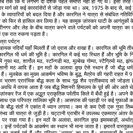
 जब तक कि ये लगभग दो दशक पहले समाप्त नहीं हो गए थे। इसी तरह ब
ापार मार्ग को कई कारवांसेरों से जोड़ा गया था। अब, 1975 के बाद से, कई र
 के व्यापारियों को बदल दिया है और कारगिल ने यात्रा से संबंधित गतिविधिय
त्व को फिर से हासिल कर लिया है। यह कामुक ज़ांस्कर घाटी के आगंतुकों
्रीनगर और लेह के बीच यात्रा करने वाले पर्यटकों को अपनी यात्रा का 
ं एक रात रुकना पड़ता है।
त्रा पर्यटन
हायक नदियाँ यहाँ मिलती हैं जो द्रास और वाखा हैं। कारगिल की भूमि तीर्
कारगिल भी धर्म की भूमि है। कारगिल में कई मठ स्थित हैं और भूमि के न
ं में गुफा मठ, शार्गोल मठ, स्टॉन्गडी मठ, मुल्बेख गोम्पा, स्टैग्रिमो मठ, झ
सानी मठ आदि हैं। इन मठों के अलावा कुछ ऐसे स्थान हैं जो बौद्ध धर्म 
 हैं। मुलबेक का मुख्य आकर्षण भविष्य के बुद्ध, मैत्रेय की गहरी राहत में
 भ्रमण प्रारंभिक बौद्ध कला के साथ गूढ़ शैव प्रतीकवाद को जोड़ता ह
अवधि में वापस आता है जब बौद्ध मिशनरी हिमालय के पूर्व की ओर आते थे।
 ज़ांस्कर रेंज में एक अद्भुत प्राकृतिक पर्वतीय किले में बँधी हुई है। अपने क
 साथ एक परिपत्र तालिका भूमि है। आसपास की पहाड़ी पर कई गुफाओं क
 के बौद्ध संतों ने एकांत में ध्यान लगाया। कम से कम ऐसी एक गुफा तिब्बत
ंभव की यात्रा से जुड़ी है। चट्टानी प्राचीर में उपलब्ध एकमात्र अंतर के 
थ पर रखा गया है। इन मठों के अलावा, कारगिल कुछ इमामबाड़ों, अर्थात्
 इन्हें पर्यटकों के आकर्षण का स्थान भी माना जाता है। इमारतें वास्तुकला
ते हुए बनाई गई हैं और मुस्लिम `अगास` का घर हैं। इमामबाड़ों के अ