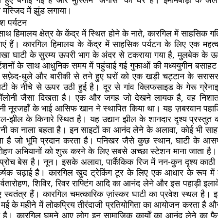
 मस्जिद में झुंड लगाया।
श पर्यटन
साथ हिमालय क्षेत्र के केंद्र में स्थित होने के नाते, कारगिल में साहसिक ग
एं हैं। कारगिल हिमालय के केंद्र में साहसिक पर्यटन के लिए एक महत्व
खा घाटी के सुरम्य ऊपरी भाग के अंदर से टकराया गया है, मुलबेक के 
टेंशनों के साथ आधुनिक समय में पहुंचाई गई गुफाओं की मध्ययुगीन बसाह
से सफ़ेद-धुले और बारीकी से तने हुए घरों को एक खड़ी चट्टान के सरासर
टी के नीचे से ऊपर उठी हुई है। दूर से गांव क्लिफसाइड के गेरू ग्रेन
 कॉलोनी जैसा दिखता है। एक और जगह जो देखने लायक है, वह निशात ग
ानी नूरजहाँ के भाई आसिफ खान ने स्थापित किया था। यह ज़बरवान पहाड़िय
्ध डल-झील के किनारे स्थित है। यह उद्यान झील के शानदार दृश्य प्रस्तुत 
र पानी का नाला बहता है। इन साइटों का आनंद लेने के अलावा, कोई भी सा
ा है जो भूमि प्रदान करता है। पनिखर जैसे कुछ स्थान, घाटी के आसप
ारोहण अभियानों को शुरू करने के लिए सबसे अच्छा स्टेशन माना जाता है।
एप्रोच बेस है। नून। इसके अलावा, पार्कैकिक रिज में नन-कुन दृश्य काठ
षक चढ़ाई है। कारगिल खुद ट्रेकिंग टूर के लिए एक आधार के रूप में 
 पर्वतारोहण, शिविर, रिवर राफ्टिंग आदि का आनंद लेने और इस पहाड़ी इला
ए स्वतंत्र हैं। कारगिल चमत्कारिक ज़ांस्कर घाटी का प्रवेश स्थल है।
ई के महीने में लोकप्रिय तीरंदाजी प्रतियोगिता का आयोजन करता है और 
 है। कारगिल घूमने आए लोग इन सामाजिक कार्यों का आनंद लेने का 