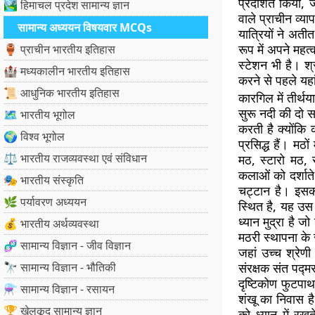
प्रदर्शित किया,
🏞️ हिमाचल प्रदेश सामान्य ज्ञान
वाले प्राचीन व्य
सामान्य अध्ययन विषयवार MCQs
यात्रियों ने अतीत
रूप में अपने मह
🏺 प्राचीन भारतीय इतिहास
स्टेशन भी है। श
🏰 मध्यकालीन भारतीय इतिहास
करने से पहले यहा
📜 आधुनिक भारतीय इतिहास
कारगिल में तीर्थया
सुरू नदी की दो स
🗺️ भारतीय भूगोल
करती है क्योंकि 
🌍 विश्व भूगोल
प्रसिद्ध हैं। मठो
⚖️ भारतीय राजव्यवस्था एवं संविधान
मठ, स्टारो मठ, 
कलाओं को दर्शाते
🎭 भारतीय संस्कृति
चट्टान है। इसका
🌿 पर्यावरण अध्ययन
स्थित है, यह उस 
ध्यान मुद्रा है जो
💰 भारतीय अर्थव्यवस्था
मठरी स्थापना के
🧬 सामान्य विज्ञान - जीव विज्ञान
जहां उच्च श्रेणी
🔭 सामान्य विज्ञान - भौतिकी
संरक्षक संत पद्मस
दृष्टिकोण फुटपा
⚗️ सामान्य विज्ञान - रसायन
शंखू का निवास है।
🏆 खेलकूद सामान्य ज्ञान
को ध्यान में रख