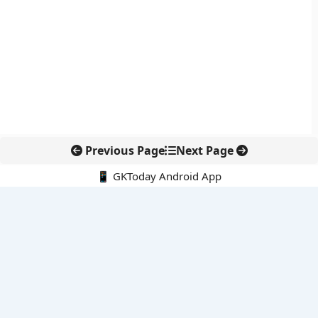
Previous Page
Next Page
📱 GKToday Android App
🔍
नवीनतम पोस्ट्स
कोलंबिया में नई राजनीतिक दिशा, अबेलार्दो दे ला एस्प्रिएला ने संभाली कमान
सीमावर्ती इलाकों में नवीकरणीय परियोजनाओं पर नई सुरक्षा सख्ती
आईआईटी दिल्ली में एआई-संचालित सुपरकंप्यूटिंग सुविधा से शोध को नई गति