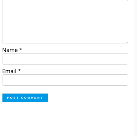
Name
*
Email
*