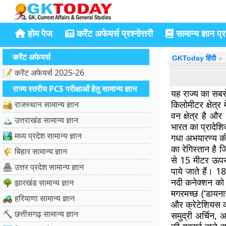
होम पेज
करेंट अफेयर्स प्रश्नोत्तरी
सामान्य ज्ञान प्रश
करेंट अफेयर्स
GKToday हिंदी
📝 करेंट अफेयर्स 2025-26
राज्य स्तरीय PCS परीक्षाओं हेतु सामान्य ज्ञान
यह राज्य का सबस
किलोमीटर क्षेत्
🏜️ राजस्थान सामान्य ज्ञान
वन क्षेत्र है औ
🏔️ उत्तराखंड सामान्य ज्ञान
भारत का प्रादेशि
🏞️ मध्य प्रदेश सामान्य ज्ञान
गधा अभयारण्य क
का रेगिस्तान ह
🌾 बिहार सामान्य ज्ञान
से 15 मीटर ऊपर ह
🏯 उत्तर प्रदेश सामान्य ज्ञान
पाये जाते हैं। 1
नदी कनेक्शन को 
🌳 झारखंड सामान्य ज्ञान
मगरमच्छ (‘डायनास
🚜 हरियाणा सामान्य ज्ञान
और क्रेटेशियस का
⛏️ छत्तीसगढ़ सामान्य ज्ञान
समुद्री अर्चिन,