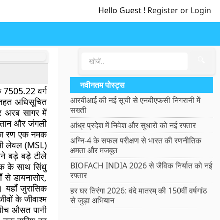
Hello Guest !
Register or Login
🔍
नवीनतम पोस्ट्स
े 7505.22 वर्ग
आरबीआई की नई सूची से एनबीएफसी निगरानी में
े तहत अधिसूचित
सख्ती
र अरब सागर में
िस्तान और जंगली
आंध्र प्रदेश में निवेश और सुधारों को नई रफ्तार
 का रण एक नमक
अग्नि-4 के सफल परीक्षण से भारत की रणनीतिक
सी लेवल (MSL)
क्षमता और मजबूत
ने बड़े बड़े टीले
BIOFACH INDIA 2026 से जैविक निर्यात को नई
ीक के साथ सिंधु
रफ्तार
ँ से डायनासोर,
ं। यहाँ जुरासिक
हर घर तिरंगा 2026: वंदे मातरम् की 150वीं वर्षगांठ
ीवों के जीवाश्म
से जुड़ा अभियान
े बीच औसत पानी