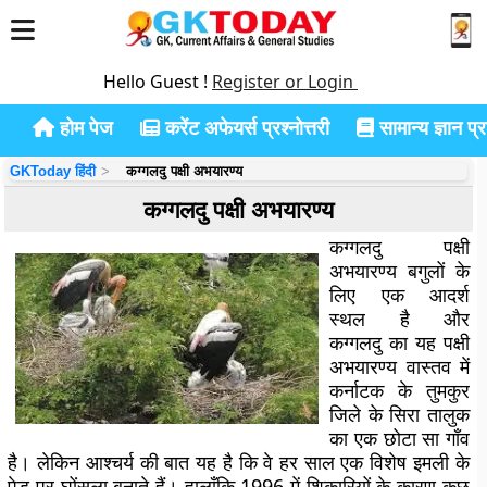
Hello Guest !
Register or Login
होम पेज
करेंट अफेयर्स प्रश्नोत्तरी
सामान्य ज्ञान प्रश
GKToday हिंदी
कग्गलदु पक्षी अभयारण्य
कग्गलदु पक्षी अभयारण्य
कग्गलदु पक्षी
अभयारण्य बगुलों के
लिए एक आदर्श
स्थल है और
कग्गलदु का यह पक्षी
अभयारण्य वास्तव में
कर्नाटक के तुमकुर
जिले के सिरा तालुक
का एक छोटा सा गाँव
है। लेकिन आश्चर्य की बात यह है कि वे हर साल एक विशेष इमली के
पेड़ पर घोंसला बनाते हैं। हालाँकि 1996 में शिकारियों के कारण कुछ