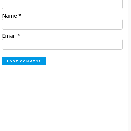
Name
*
Email
*