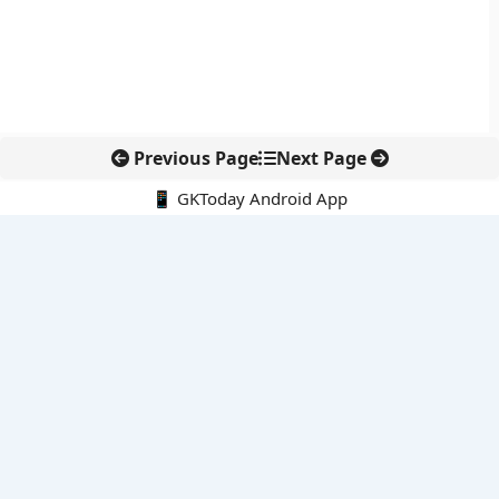
Previous Page
Next Page
📱 GKToday Android App
🔍
नवीनतम पोस्ट्स
ऑनलाइन अवैध सामग्री हटाने की समय-सीमा 3 घंटे हुई
तमिलनाडु की ‘वेत्री वानमगल’ योजना से महिला किसानों को ड्रोन तकनीक
का सहारा
लोकसभा से कर कानून संशोधन विधेयक पारित, डिजिटल भुगतान और
इलेक्ट्रॉनिक्स निवेश को राहत
आईआईटी बॉम्बे के प्रो. कार्तिकेयन लंका को NASI युवा वैज्ञानिक सम्मान