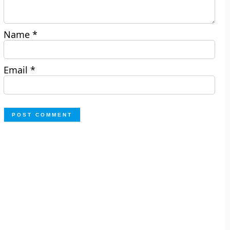
Name
*
Email
*