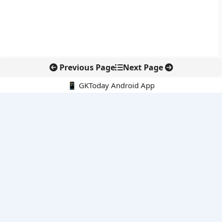
Previous Page
Next Page
📱 GKToday Android App
🔍
नवीनतम पोस्ट्स
गुजरात में एशियाई शेरों की संख्या 891 पहुंची, संरक्षण प्रयासों को मिली बड़ी
सफलता
तमिलनाडु ने धान और गन्ना खरीद दरों में बढ़ाया प्रोत्साहन
DGFT ने EODC प्रक्रिया को बनाया पेपरलेस, निर्यातकों को राहत
केरल का नाम बदलकर ‘केरलम’ करने की पहल संसद तक पहुंची
इंडोनेशिया के माउंट ब्रोमो में जंगल की आग से पर्यटन और पर्यावरण पर संकट