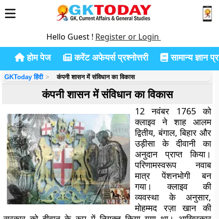
Hello Guest !
Register or Login
होम पेज
करेंट अफेयर्स प्रश्नोत्तरी
सामान्य ज्ञान प्रश
GKToday हिंदी
कंपनी शासन में संविधान का विकास
कंपनी शासन में संविधान का विकास
12 नवंबर 1765 को
क्लाइव ने शाह आलम
द्वितीय, बंगाल, बिहार और
उड़ीसा के दीवानी का
अनुदान प्राप्त किया।
परिणामस्वरूप नवाब
मात्र पेंशनभोगी बन
गया। क्लाइव की
व्यवस्था के अनुसार,
मोहम्मद रज़ा खान की
सरकार को दीवान के रूप में नियुक्त किया गया था। आखिरकार