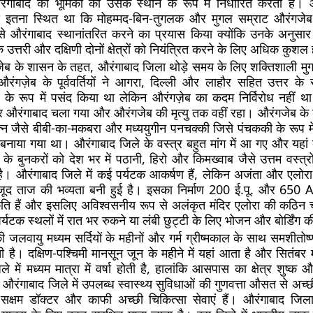
रंगाबाद की भूमिका को उसके स्थान के रूप में निर्धारित करता है।
 इतना स्थित था कि मोहम्मद-बिन-तुगलक और मुगल सम्राट औरंगजेब 
से औरंगाबाद स्थानांतरित करने का प्रयास किया क्योंकि उनके अनुस
के उत्तरी और दक्षिणी दोनों क्षेत्रों को नियंत्रित करने के लिए अधिक कुशल
ेब के शासन के तहत, औरंगाबाद जिला थोड़े समय के लिए शक्तिशाली मुग
गज़ेब के पूर्ववर्तियों ने आगरा, दिल्ली और लाहौर सहित उत्तर के 
र के रूप में पसंद किया था लेकिन औरंगज़ेब का कदम निर्विरोध नहीं
र औरंगाबाद चला गया और औरंगजेब की मृत्यु तक वहीं रहा। औरंगजेब के
न जैसे बीबी-का-मकबरा और मध्ययुगीन पनचक्की जिसे पंचककी के रूप में
ें बनाया गया था। औरंगाबाद जिले के वस्त्र बहुत मांग में आ गए और यहां
ाद के बुनकरों को देश भर में पठानी, हिरो और किमख्वाब जैसे उत्तम वस्त्रो
। औरंगाबाद जिले में कई पर्यटक आकर्षण हैं, लेकिन अजंता और एलोरा में
ावजूद ताज की भव्यता बनी हुई है। इसका निर्माण 200 ई.पू. और 650 
कृति हैं और इसलिए अविश्वसनीय रूप से अलंकृत मंदिर एलोरा की कठिन च
र्यटक स्थलों में रात भर रुकने या लंबी छुट्टी के लिए भोजन और बोर्डिंग क
 जलवायु मध्यम सर्दियों के महीनों और गर्म ग्रीष्मकाल के साथ समशीतोष्
 है। दक्षिण-पश्चिमी मानसून जून के महीने में यहां आता है और सितंबर
े में मध्यम मात्रा में वर्षा होती है, हालांकि आसपास का क्षेत्र शुष्क औ
रंगाबाद जिले में उपलब्ध स्वास्थ्य सुविधाओं की गुणवत्ता औसत से अच्
सक्षम डॉक्टर और काफी अच्छी चिकित्सा सेवाएं हैं। औरंगाबाद जिला