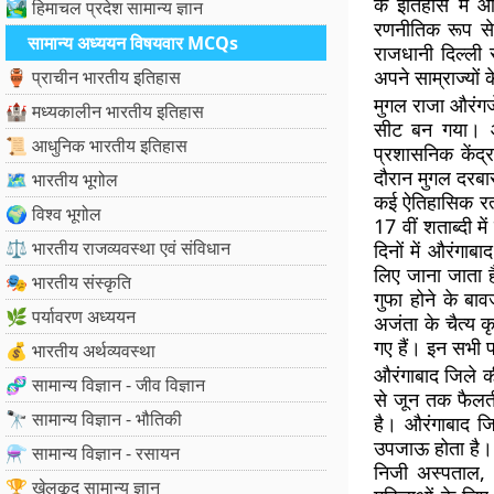
के इतिहास में औ
🏞️ हिमाचल प्रदेश सामान्य ज्ञान
रणनीतिक रूप से
सामान्य अध्ययन विषयवार MCQs
राजधानी दिल्ली 
अपने साम्राज्यों 
🏺 प्राचीन भारतीय इतिहास
मुगल राजा औरंगज
🏰 मध्यकालीन भारतीय इतिहास
सीट बन गया। औरं
📜 आधुनिक भारतीय इतिहास
प्रशासनिक केंद्
दौरान मुगल दरबा
🗺️ भारतीय भूगोल
कई ऐतिहासिक रत्
🌍 विश्व भूगोल
17 वीं शताब्दी म
⚖️ भारतीय राजव्यवस्था एवं संविधान
दिनों में औरंगाब
लिए जाना जाता है
🎭 भारतीय संस्कृति
गुफा होने के ब
🌿 पर्यावरण अध्ययन
अजंता के चैत्य 
गए हैं। इन सभी प
💰 भारतीय अर्थव्यवस्था
औरंगाबाद जिले की
🧬 सामान्य विज्ञान - जीव विज्ञान
से जून तक फैलती
🔭 सामान्य विज्ञान - भौतिकी
है। औरंगाबाद जिल
उपजाऊ होता है। औ
⚗️ सामान्य विज्ञान - रसायन
निजी अस्पताल, 
🏆 खेलकूद सामान्य ज्ञान