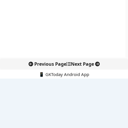
Previous Page
Next Page
📱 GKToday Android App
🔍
नवीनतम पोस्ट्स
ऑनलाइन अवैध सामग्री हटाने की समय-सीमा 3 घंटे हुई
तमिलनाडु की ‘वेत्री वानमगल’ योजना से महिला किसानों को ड्रोन तकनीक
का सहारा