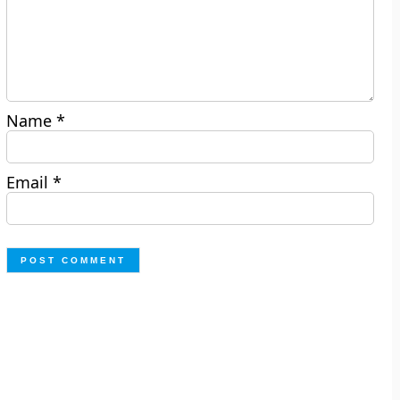
Name
*
Email
*