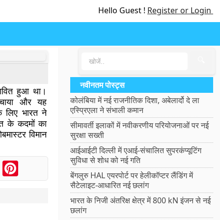
Hello Guest !
Register or Login
🔍
नवीनतम पोस्ट्स
रभावित हुआ था।
कोलंबिया में नई राजनीतिक दिशा, अबेलार्दो दे ला
ुंचाया और यह
एस्प्रिएला ने संभाली कमान
के लिए भारत ने
रत के कदमों का
सीमावर्ती इलाकों में नवीकरणीय परियोजनाओं पर नई
ोबमास्टर विमान
सुरक्षा सख्ती
आईआईटी दिल्ली में एआई-संचालित सुपरकंप्यूटिंग
सुविधा से शोध को नई गति
ook
Messenger
Pinterest
बेंगलुरु HAL एयरपोर्ट पर हेलीकॉप्टर लैंडिंग में
सैटेलाइट-आधारित नई छलांग
भारत के निजी अंतरिक्ष क्षेत्र में 800 kN इंजन से नई
छलांग