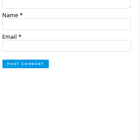
Name
*
Email
*