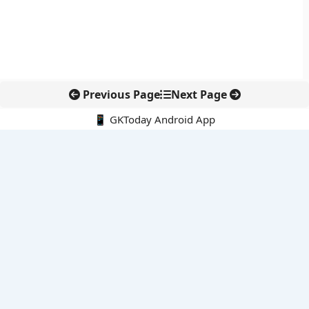
Previous Page
Next Page
📱 GKToday Android App
🔍
नवीनतम पोस्ट्स
ऑनलाइन अवैध सामग्री हटाने की समय-सीमा 3 घंटे हुई
तमिलनाडु की ‘वेत्री वानमगल’ योजना से महिला किसानों को ड्रोन तकनीक
का सहारा
लोकसभा से कर कानून संशोधन विधेयक पारित, डिजिटल भुगतान और
इलेक्ट्रॉनिक्स निवेश को राहत
आईआईटी बॉम्बे के प्रो. कार्तिकेयन लंका को NASI युवा वैज्ञानिक सम्मान