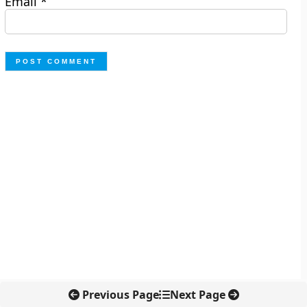
Email
*
Previous Page
Next Page