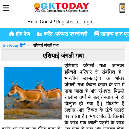
Hello Guest !
Register or Login
होम पेज
करेंट अफेयर्स प्रश्नोत्तरी
सामान्य ज्ञान प्रश
GKToday हिंदी
एशियाई जंगली गधा
एशियाई जंगली गधा
एशियाई जंगली गधा जानवर
इक्विडे परिवार से संबंधित है।
भारतीय उपमहाद्वीप के भीतर
जंगली गधा केवल कच्छ के रण में
पाया जाता है और संभवत: पिछले
चालीस वर्षों में बलूचिस्तान में ही
विलुप्त हो गया है। किआंग है
लद्दाख और तिब्बत के ऊंचे पठारों
पर रहता है। भयह पीठ के किनारे
के साथ एक काली पट्टी के साथ
हल्के भूरे रंग का या पीला होता है। नर मादा से बड़ा और मजबूत होता