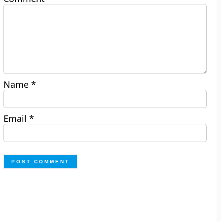
Name
*
Email
*