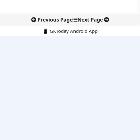
Previous Page
Next Page
📱 GKToday Android App
🔍
नवीनतम पोस्ट्स
तमिलनाडु की ‘वेत्री वानमगल’ योजना से महिला किसानों को ड्रोन तकनीक
का सहारा
लोकसभा से कर कानून संशोधन विधेयक पारित, डिजिटल भुगतान और
इलेक्ट्रॉनिक्स निवेश को राहत
आईआईटी बॉम्बे के प्रो. कार्तिकेयन लंका को NASI युवा वैज्ञानिक सम्मान
तेलंगाना में नए राशन कार्ड वितरण से बढ़ेगी खाद्य सुरक्षा पहुंच
नई दिल्ली में राइस ट्रेड का बड़ा वैश्विक मंच, BIRC 2026 पर दुनिया की
नजर