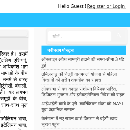
Hello Guest !
Register or Login
🔍
नवीनतम पोस्ट्स
िवार है। इसमें
ऑनलाइन अवैध सामग्री हटाने की समय-सीमा 3 घंटे
(दक्षिण एशिया),
हुई
का अधिकांश भाग
भाषाओं के बीच
तमिलनाडु की ‘वेत्री वानमगल’ योजना से महिला
 उनमें से बारह
किसानों को ड्रोन तकनीक का सहारा
र्टुगेसी, बंगाली,
लोकसभा से कर कानून संशोधन विधेयक पारित,
दू हैं। यह लगभग
डिजिटल भुगतान और इलेक्ट्रॉनिक्स निवेश को राहत
मूहों के बीच,
आईआईटी बॉम्बे के प्रो. कार्तिकेयन लंका को NASI
के साथ-साथ मूल
युवा वैज्ञानिक सम्मान
ै।
नातोलियन भाषा,
तेलंगाना में नए राशन कार्ड वितरण से बढ़ेगी खाद्य
सुरक्षा पहुंच
, इटैलियन भाषा,