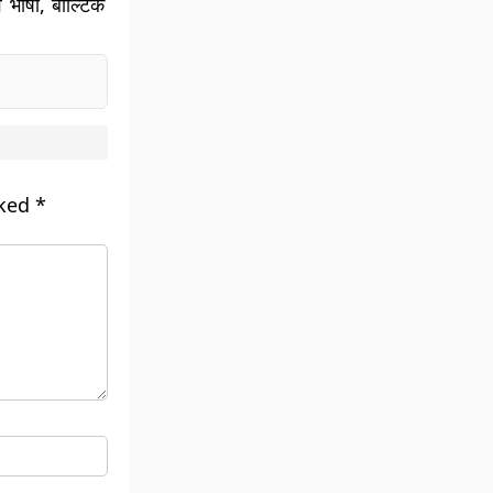
व भाषा, बाल्टिक
rked
*