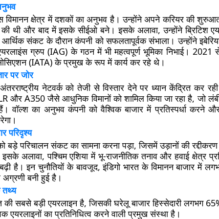
अनुभव
स विमानन क्षेत्र में दशकों का अनुभव है। उन्होंने अपने करियर की शुरुआ
ं की थी और बाद में इसके सीईओ बने। इसके अलावा, उन्होंने ब्रिटिश एयर
 आर्थिक संकट के दौरान कंपनी को सफलतापूर्वक संभाला। उन्होंने इबेरि
रलाइंस ग्रुप (IAG) के गठन में भी महत्वपूर्ण भूमिका निभाई। 2021 स
एसोसिएशन (IATA) के प्रमुख के रूप में कार्य कर रहे थे।
्तार पर जोर
ंतरराष्ट्रीय नेटवर्क को तेजी से विस्तार देने पर ध्यान केंद्रित कर र
र A350 जैसे आधुनिक विमानों को शामिल किया जा रहा है, जो लंबी द
हैं। वॉल्श का अनुभव कंपनी को वैश्विक बाजार में प्रतिस्पर्धा करने औ
रेगा।
र परिदृश्य
ो को बड़े परिचालन संकट का सामना करना पड़ा, जिसमें उड़ानों की रद्दी
इसके अलावा, पश्चिम एशिया में भू-राजनीतिक तनाव और हवाई क्षेत्र प्रत
बढ़ी है। इन चुनौतियों के बावजूद, इंडिगो भारत के विमानन बाजार में 
थ अग्रणी बनी हुई है।
 तथ्य
रत की सबसे बड़ी एयरलाइन है, जिसकी घरेलू बाजार हिस्सेदारी लगभग 65
िक एयरलाइनों का प्रतिनिधित्व करने वाली प्रमुख संस्था है।