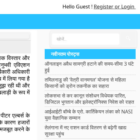
Hello Guest !
Register or Login
🔍
नवीनतम पोस्ट्स
विक विस्तार और
ऑनलाइन अवैध सामग्री हटाने की समय-सीमा 3 घंटे
अनुभवी एविएशन
हुई
र्यकारी अधिकारी
में लिया गया है
तमिलनाडु की ‘वेत्री वानमगल’ योजना से महिला
 जूझ रही थी और
किसानों को ड्रोन तकनीक का सहारा
ाड़ी के रूप में
लोकसभा से कर कानून संशोधन विधेयक पारित,
डिजिटल भुगतान और इलेक्ट्रॉनिक्स निवेश को राहत
आईआईटी बॉम्बे के प्रो. कार्तिकेयन लंका को NASI
ीटर एल्बर्स के
युवा वैज्ञानिक सम्मान
के कारण हजारों
तेलंगाना में नए राशन कार्ड वितरण से बढ़ेगी खाद्य
ो मजबूत करने के
सुरक्षा पहुंच