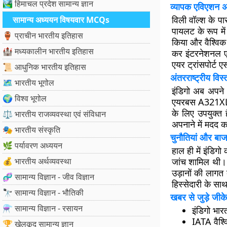
🏞️ हिमाचल प्रदेश सामान्य ज्ञान
व्यापक एविएशन 
विली वॉल्श के पा
सामान्य अध्ययन विषयवार MCQs
पायलट के रूप मे
🏺 प्राचीन भारतीय इतिहास
किया और वैश्विक
🏰 मध्यकालीन भारतीय इतिहास
कर इंटरनेशनल एय
एयर ट्रांसपोर्ट 
📜 आधुनिक भारतीय इतिहास
अंतरराष्ट्रीय विस
🗺️ भारतीय भूगोल
इंडिगो अब अपने अ
🌍 विश्व भूगोल
एयरबस A321XLR औ
के लिए उपयुक्त 
⚖️ भारतीय राजव्यवस्था एवं संविधान
अपनाने में मदद क
🎭 भारतीय संस्कृति
चुनौतियां और बाजा
🌿 पर्यावरण अध्ययन
हाल ही में इंडिग
💰 भारतीय अर्थव्यवस्था
जांच शामिल थी। 
उड़ानों की लागत 
🧬 सामान्य विज्ञान - जीव विज्ञान
हिस्सेदारी के सा
🔭 सामान्य विज्ञान - भौतिकी
खबर से जुड़े जीके
⚗️ सामान्य विज्ञान - रसायन
इंडिगो भा
IATA वैश्व
🏆 खेलकूद सामान्य ज्ञान