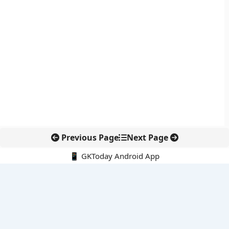
Previous Page
Next Page
📱 GKToday Android App
🔍
नवीनतम पोस्ट्स
कोलंबिया में नई राजनीतिक दिशा, अबेलार्दो दे ला एस्प्रिएला ने संभाली कमान