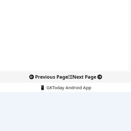
Previous Page
Next Page
📱 GKToday Android App
🔍
नवीनतम पोस्ट्स
कर्नाटक विधान परिषद में नेतृत्व बदलाव, हॉरट्टी ने अध्यक्ष पद छोड़ा
8 अगस्त 2026 की करंट अफेयर्स क्विज़: परीक्षा तैयारी के लिए अहम सवाल