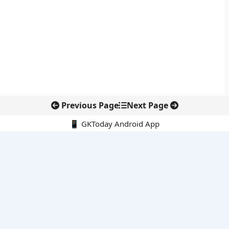
Previous Page
Next Page
📱 GKToday Android App
🔍
नवीनतम पोस्ट्स
आईएसआई को नया वैधानिक ढांचा देने की तैयारी
तुम्मिडिहट्टी बैराज पर तेलंगाना की नई पहल, सिंचाई विवाद फिर चर्चा में
केंद्र में शीर्ष नौकरशाही नेतृत्व को एक साल का विस्तार