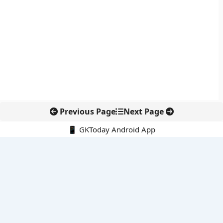
Previous Page
Next Page
📱 GKToday Android App
🔍
नवीनतम पोस्ट्स
ई-समुद्र से समुद्री प्रशासन में डिजिटल बदलाव
पुडुचेरी पुलिस को राष्ट्रपति का कलर, सेवा और अनुशासन की बड़ी पहचान
ऑस्ट्रेलिया-यूएस सैन्य अभ्यास टैलिस्मन सेबर 2027 होगा अब तक का सबसे