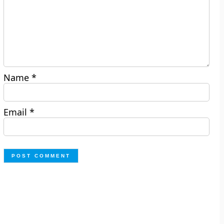
Name
*
Email
*