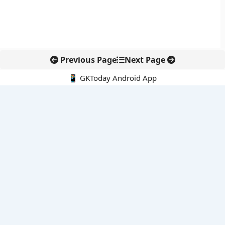
Previous Page
Next Page
📱 GKToday Android App
🔍
नवीनतम पोस्ट्स
स्कूल शिक्षा गुणवत्ता में पंजाब की छलांग, नीतिगत सुधारों का असर दिखा
रेल फ्रेट में बड़ा बदलाव: कंटेनर ट्रेन ऑपरेटरों के लिए एकल अखिल भारतीय
लाइसेंस
गगनयान ने मानव अंतरिक्ष उड़ान की तैयारी में अहम पड़ाव पार किया
वायनाड में लगेगा एक्स-बैंड डॉप्लर रडार, बारिश और भूस्खलन निगरानी होगी
मजबूत
कर्नाटक का एआई-आधारित डिजिटल फसल सर्वे कृषि डेटा में नई छलांग