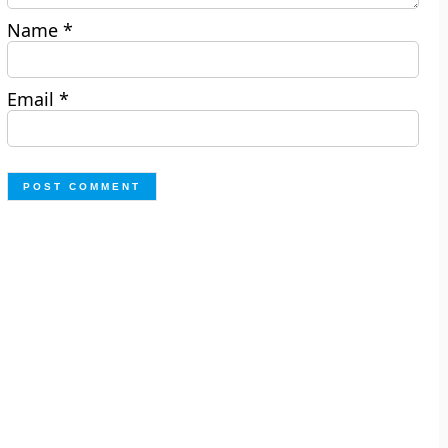
Name
*
Email
*