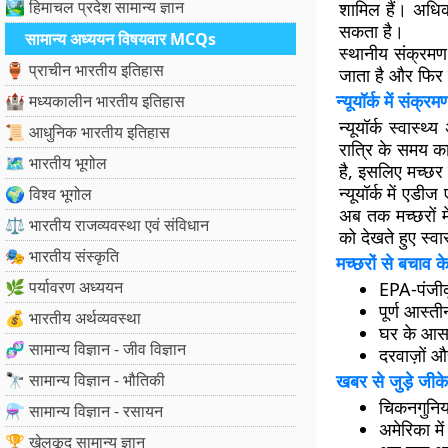
🏞️ हिमाचल प्रदेश सामान्य ज्ञान
शामिल हैं। अधिका
सकता है।
सामान्य अध्ययन विषयवार MCQs
स्थानीय संक्रमण
🏺 प्राचीन भारतीय इतिहास
जाता है और फिर 
न्यूयॉर्क में संक
🏰 मध्यकालीन भारतीय इतिहास
न्यूयॉर्क स्वास
📜 आधुनिक भारतीय इतिहास
रात्रि के समय क
🗺️ भारतीय भूगोल
है, इसलिए मच्छर
न्यूयॉर्क में एडीज
🌍 विश्व भूगोल
अब तक मच्छरों मे
⚖️ भारतीय राजव्यवस्था एवं संविधान
को देखते हुए स्व
🎭 भारतीय संस्कृति
मच्छरों से बचाव क
🌿 पर्यावरण अध्ययन
EPA-पंजीकृ
पूर्ण आस्त
💰 भारतीय अर्थव्यवस्था
घर के आसप
🧬 सामान्य विज्ञान - जीव विज्ञान
दरवाज़ों औ
🔭 सामान्य विज्ञान - भौतिकी
खबर से जुड़े जीके
चिकनगुनिय
⚗️ सामान्य विज्ञान - रसायन
अमेरिका मे
🏆 खेलकूद सामान्य ज्ञान