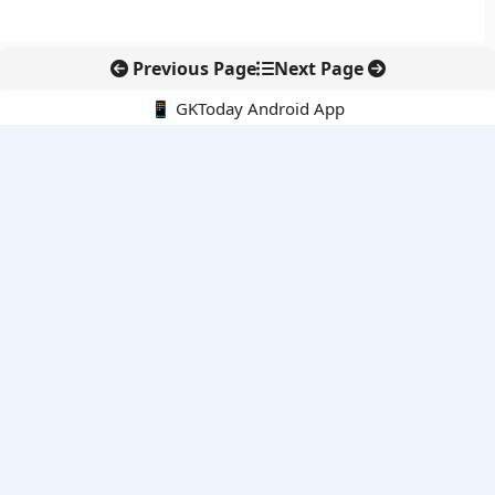
Previous Page
Next Page
📱 GKToday Android App
🔍
नवीनतम पोस्ट्स
जिनेवा में भारत की सांस्कृतिक कूटनीति का नया प्रतीक
तमिलनाडु में सरकारी आयोजनों की शुरुआत अब ‘तमिल ताई वाज़्थु’ से
दीपक धर को 2026 दिराक पदक, भारतीय विज्ञान की वैश्विक पहचान और
मजबूत हुई
ईरान की सुरक्षा नीति में रेज़ाई की वापसी से बढ़ा रणनीतिक संकेत
ईडी प्रमुख राहुल नविन को एक साल का विस्तार, वित्तीय जांच एजेंसी में
निरंतरता बनी रहेगी