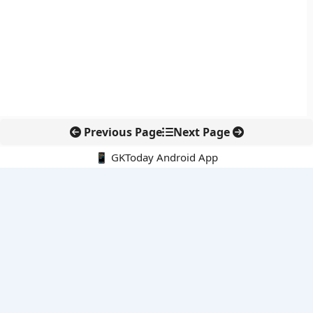
Previous Page
Next Page
📱 GKToday Android App
🔍
नवीनतम पोस्ट्स
9-10 अगस्त 2026 की करंट अफेयर्स क्विज से परीक्षा तैयारी को नई धार
कोलंबिया में नई राजनीतिक दिशा, अबेलार्दो दे ला एस्प्रिएला ने संभाली कमान
सीमावर्ती इलाकों में नवीकरणीय परियोजनाओं पर नई सुरक्षा सख्ती
आईआईटी दिल्ली में एआई-संचालित सुपरकंप्यूटिंग सुविधा से शोध को नई गति