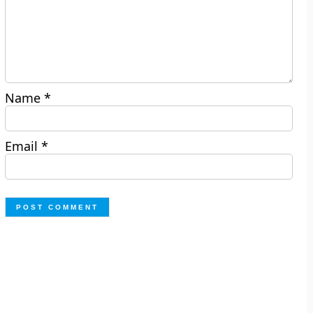
Name
*
Email
*