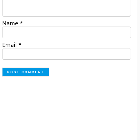
Name
*
Email
*