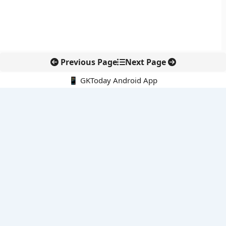
Previous Page
Next Page
📱 GKToday Android App
🔍
नवीनतम पोस्ट्स
कोलंबिया में नई राजनीतिक दिशा, अबेलार्दो दे ला एस्प्रिएला ने संभाली कमान
सीमावर्ती इलाकों में नवीकरणीय परियोजनाओं पर नई सुरक्षा सख्ती
आईआईटी दिल्ली में एआई-संचालित सुपरकंप्यूटिंग सुविधा से शोध को नई गति
बेंगलुरु HAL एयरपोर्ट पर हेलीकॉप्टर लैंडिंग में सैटेलाइट-आधारित नई छलांग
भारत के निजी अंतरिक्ष क्षेत्र में 800 kN इंजन से नई छलांग