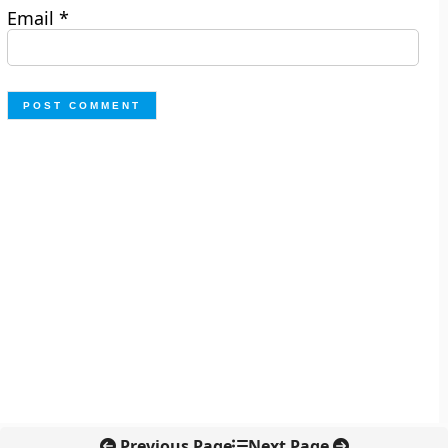
Email
*
Previous Page
Next Page