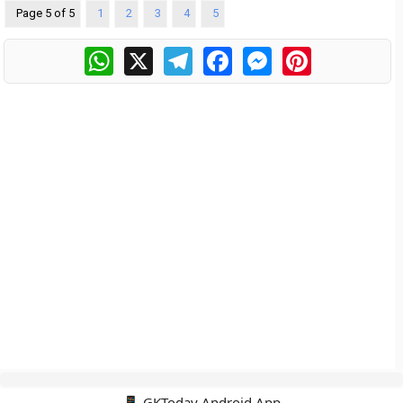
Page 5 of 5
1
2
3
4
5
WhatsApp
X
Telegram
Facebook
Messenger
Pinterest
📱 GKToday Android App