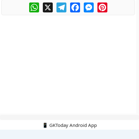
WhatsApp
X
Telegram
Facebook
Messenger
Pinterest
📱 GKToday Android App
🔍