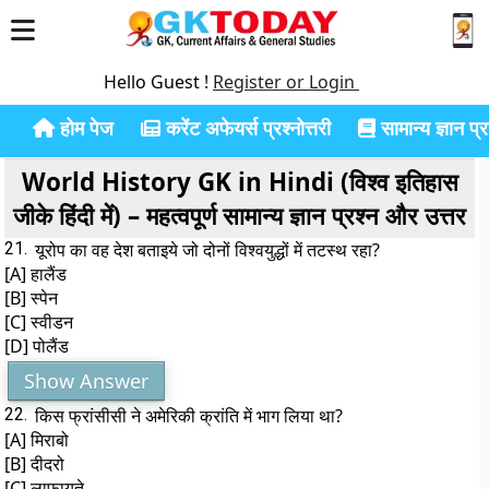
Hello Guest !
Register or Login
होम पेज
करेंट अफेयर्स प्रश्नोत्तरी
सामान्य ज्ञान प्रश
World History GK in Hindi (विश्व इतिहास
जीके हिंदी में) – महत्वपूर्ण सामान्य ज्ञान प्रश्न और उत्तर
21.
यूरोप का वह देश बताइये जो दोनों विश्वयुद्धों में तटस्थ रहा?
[A] हालैंड
[B] स्पेन
[C] स्वीडन
[D] पोलैंड
Show Answer
22.
किस फ्रांसीसी ने अमेरिकी क्रांति में भाग लिया था?
[A] मिराबो
[B] दीदरो
[C] लाफायते