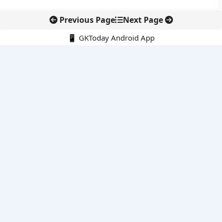
Previous Page
Next Page
📱 GKToday Android App
🔍
नवीनतम पोस्ट्स
हैदराबाद में माइक्रोसॉफ्ट की नई क्लाउड रीजन से भारत की डिजिटल क्षमता
मजबूत
असम की छात्रवृत्ति योजनाओं से लड़कियों-बालकों को नई राहत
Meta पर 567 मिलियन डॉलर का जुर्माना, बच्चों की ऑनलाइन सुरक्षा पर
सख्ती
कचरे से ऊर्जा और असम में नया हाईवे, कैबिनेट की बड़ी मंजूरी
114 राफेल प्रस्ताव से वायुसेना की ताकत बढ़ाने की तैयारी