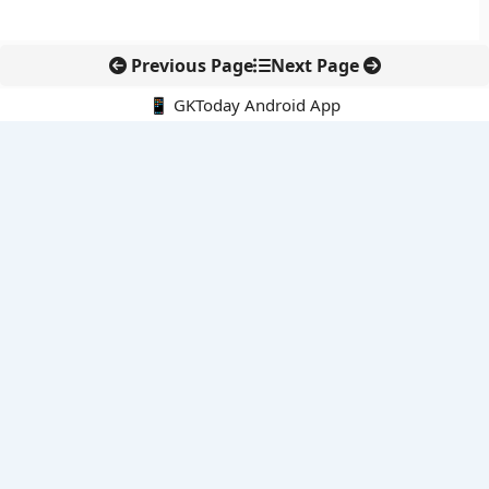
Previous Page
Next Page
📱 GKToday Android App
🔍
नवीनतम पोस्ट्स
तमिलनाडु की ‘वेत्री वानमगल’ योजना से महिला किसानों को ड्रोन तकनीक
का सहारा
लोकसभा से कर कानून संशोधन विधेयक पारित, डिजिटल भुगतान और
इलेक्ट्रॉनिक्स निवेश को राहत
आईआईटी बॉम्बे के प्रो. कार्तिकेयन लंका को NASI युवा वैज्ञानिक सम्मान
तेलंगाना में नए राशन कार्ड वितरण से बढ़ेगी खाद्य सुरक्षा पहुंच
नई दिल्ली में राइस ट्रेड का बड़ा वैश्विक मंच, BIRC 2026 पर दुनिया की
नजर