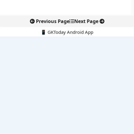
Previous Page
Next Page
📱 GKToday Android App
🔍
नवीनतम पोस्ट्स
स्कूल शिक्षा गुणवत्ता में पंजाब की छलांग, नीतिगत सुधारों का असर दिखा
रेल फ्रेट में बड़ा बदलाव: कंटेनर ट्रेन ऑपरेटरों के लिए एकल अखिल भारतीय
लाइसेंस
गगनयान ने मानव अंतरिक्ष उड़ान की तैयारी में अहम पड़ाव पार किया
वायनाड में लगेगा एक्स-बैंड डॉप्लर रडार, बारिश और भूस्खलन निगरानी होगी
मजबूत
कर्नाटक का एआई-आधारित डिजिटल फसल सर्वे कृषि डेटा में नई छलांग