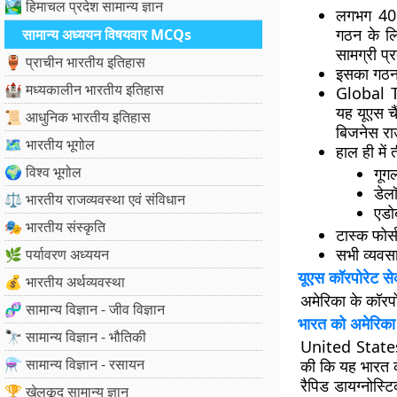
🏞️ हिमाचल प्रदेश सामान्य ज्ञान
लगभग 40 
गठन के ल
सामान्य अध्ययन विषयवार MCQs
सामग्री प्
🏺 प्राचीन भारतीय इतिहास
इसका गठन 
🏰 मध्यकालीन भारतीय इतिहास
Global T
यह यूएस 
📜 आधुनिक भारतीय इतिहास
बिजनेस रा
🗺️ भारतीय भूगोल
हाल ही में 
🌍 विश्व भूगोल
गूगल
डेल
⚖️ भारतीय राजव्यवस्था एवं संविधान
एडो
🎭 भारतीय संस्कृति
टास्क फोर्
सभी व्यवसा
🌿 पर्यावरण अध्ययन
यूएस कॉरपोरेट सेक
💰 भारतीय अर्थव्यवस्था
अमेरिका के कॉरपो
🧬 सामान्य विज्ञान - जीव विज्ञान
भारत को अमेरि
🔭 सामान्य विज्ञान - भौतिकी
United States
⚗️ सामान्य विज्ञान - रसायन
की कि यह भारत 
रैपिड डायग्नोस्ट
🏆 खेलकूद सामान्य ज्ञान