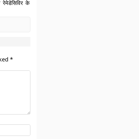
ेमेडेसिविर के
rked
*