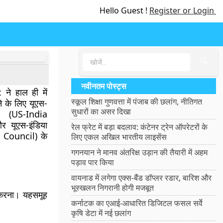
Hello Guest !
Register or Login
🔍
नवीनतम पोस्ट्स
े हाल ही में
स्कूल शिक्षा गुणवत्ता में पंजाब की छलांग, नीतिगत
े के लिए यूएस-
सुधारों का असर दिखा
रम (US-India
 यूएस-इंडिया
रेल फ्रेट में बड़ा बदलाव: कंटेनर ट्रेन ऑपरेटरों के
 Council) के
लिए एकल अखिल भारतीय लाइसेंस
गगनयान ने मानव अंतरिक्ष उड़ान की तैयारी में अहम
पड़ाव पार किया
वायनाड में लगेगा एक्स-बैंड डॉप्लर रडार, बारिश और
भूस्खलन निगरानी होगी मजबूत
करना। यहसमूह
कर्नाटक का एआई-आधारित डिजिटल फसल सर्वे
कृषि डेटा में नई छलांग