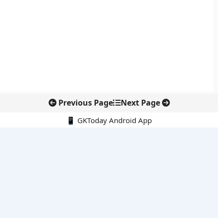
Previous Page
Next Page
📱 GKToday Android App
🔍
नवीनतम पोस्ट्स
स्कूल शिक्षा गुणवत्ता में पंजाब की छलांग, नीतिगत सुधारों का असर दिखा
रेल फ्रेट में बड़ा बदलाव: कंटेनर ट्रेन ऑपरेटरों के लिए एकल अखिल भारतीय
लाइसेंस
गगनयान ने मानव अंतरिक्ष उड़ान की तैयारी में अहम पड़ाव पार किया