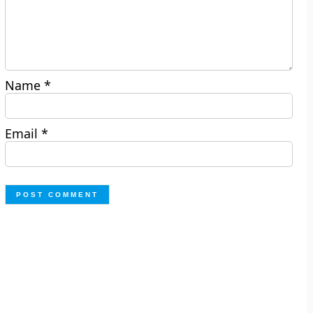
Name
*
Email
*