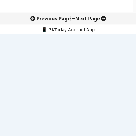
Previous Page
Next Page
📱 GKToday Android App
🔍
नवीनतम पोस्ट्स
तमिलनाडु की ‘वेत्री वानमगल’ योजना से महिला किसानों को ड्रोन तकनीक
का सहारा
लोकसभा से कर कानून संशोधन विधेयक पारित, डिजिटल भुगतान और
इलेक्ट्रॉनिक्स निवेश को राहत
आईआईटी बॉम्बे के प्रो. कार्तिकेयन लंका को NASI युवा वैज्ञानिक सम्मान
तेलंगाना में नए राशन कार्ड वितरण से बढ़ेगी खाद्य सुरक्षा पहुंच
नई दिल्ली में राइस ट्रेड का बड़ा वैश्विक मंच, BIRC 2026 पर दुनिया की
नजर