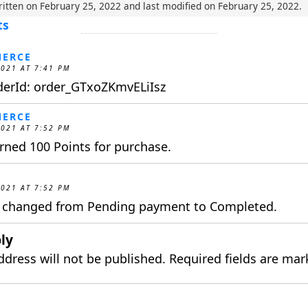
ritten on
February 25, 2022
and last modified on
February 25, 2022
.
ts
ERCE
2021 AT 7:41 PM
derId: order_GTxoZKmvELiIsz
ERCE
2021 AT 7:52 PM
ned 100 Points for purchase.
2021 AT 7:52 PM
s changed from Pending payment to Completed.
ly
ddress will not be published.
Required fields are ma