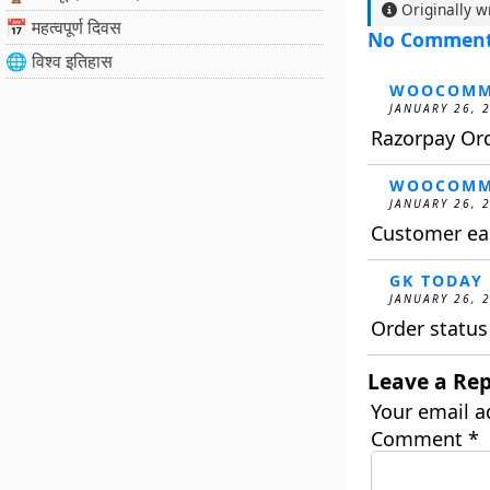
Originally w
📅 महत्वपूर्ण दिवस
No Commen
🌐 विश्व इतिहास
WOOCOMM
JANUARY 26, 
Razorpay Or
WOOCOMM
JANUARY 26, 
Customer ear
GK TODAY
JANUARY 26, 
Order statu
Leave a Rep
Your email a
Comment
*