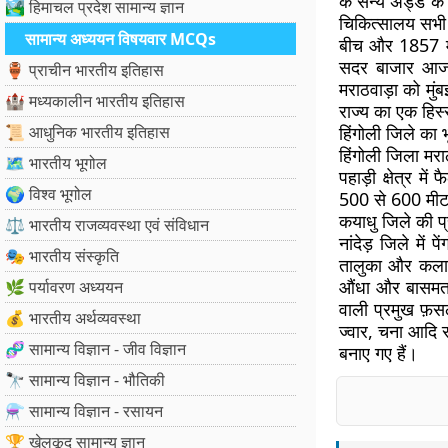
के सैन्य अड्डे के
🏞️ हिमाचल प्रदेश सामान्य ज्ञान
चिकित्सालय सभी ह
सामान्य अध्ययन विषयवार MCQs
बीच और 1857 में
सदर बाजार आज भी
🏺 प्राचीन भारतीय इतिहास
मराठवाड़ा को मुंब
🏰 मध्यकालीन भारतीय इतिहास
राज्य का एक हिस
📜 आधुनिक भारतीय इतिहास
हिंगोली जिले का 
हिंगोली जिला मरा
🗺️ भारतीय भूगोल
पहाड़ी क्षेत्र मे
🌍 विश्व भूगोल
500 से 600 मीटर 
कयाधु जिले की प
⚖️ भारतीय राजव्यवस्था एवं संविधान
नांदेड़ जिले में 
🎭 भारतीय संस्कृति
तालुका और कलामनु
औंधा और बासमत स
🌿 पर्यावरण अध्ययन
वाली प्रमुख फ़सल
💰 भारतीय अर्थव्यवस्था
ज्वार, चना आदि रब
🧬 सामान्य विज्ञान - जीव विज्ञान
बनाए गए हैं।
🔭 सामान्य विज्ञान - भौतिकी
⚗️ सामान्य विज्ञान - रसायन
🏆 खेलकूद सामान्य ज्ञान