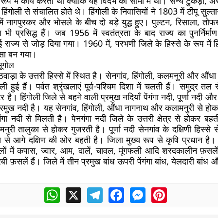
 रूप में कार्य करता था क्योंकि यह विदर्भ की सीमा में था। सैन्य टुकड़ी,
िंगोली से संचालित होते थे। हिंगोली के निवासियों ने 1803 में टीपू सुल्त
 नागपुरकर और भोसले के बीच दो बड़े युद्ध हुए। पुल्टन, रिसाला, तोफखा
 प्रसिद्ध हैं। जब 1956 में स्वतंत्रता के बाद राज्य का पुनर्निर्मा
ई राज्य से जोड़ दिया गया। 1960 में, परभणी जिले के हिस्से के रूप में हि
्सा बन गया।
भूगोल
ठवाड़ा के उत्तरी हिस्से में स्थित है। सेनगांव, हिंगोली, कलमनुरी और औंध
ं फैली हुई हैं। पर्वत श्रृंखलाएं पूर्व-पश्चिम दिशा में चलती हैं। समुद्र
है। हिंगोली जिले से बहने वाली प्रमुख नदियाँ पेंगंगा नदी, पूर्णा नदी और
्रमुख नदी है। यह सेनगांव, हिंगोली, औंधा नागनाथ और कलामनुरी से हो
पेंगंगा नदी से मिलती है। पेनगंगा नदी जिले के उत्तरी क्षेत्र से होकर बह
री तालुका से होकर गुजरती है। पूर्णा नदी सेनगांव के दक्षिणी हिस्से
े आगे दक्षिण की ओर बहती है। जिला मुख्य रूप से कृषि प्रधान है। 
ों में कपास, ज्वार, आम, दालें, चावल, मूंगफली आदि शरदकालीन फ़सलें ह
ी फ़सलें हैं। जिले में तीन प्रमुख बांध ऊपरी पेंगंगा बांध, येलदारी बांध और
WhatsApp
X
Telegram
Facebook
Messenger
Pinterest