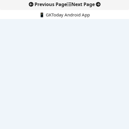
Previous Page
Next Page
📱 GKToday Android App
🔍
नवीनतम पोस्ट्स
स्कूल शिक्षा गुणवत्ता में पंजाब की छलांग, नीतिगत सुधारों का असर दिखा
रेल फ्रेट में बड़ा बदलाव: कंटेनर ट्रेन ऑपरेटरों के लिए एकल अखिल भारतीय
लाइसेंस
गगनयान ने मानव अंतरिक्ष उड़ान की तैयारी में अहम पड़ाव पार किया
वायनाड में लगेगा एक्स-बैंड डॉप्लर रडार, बारिश और भूस्खलन निगरानी होगी
मजबूत
कर्नाटक का एआई-आधारित डिजिटल फसल सर्वे कृषि डेटा में नई छलांग