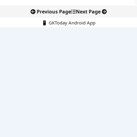
Previous Page
Next Page
📱 GKToday Android App
🔍
नवीनतम पोस्ट्स
तियांगोंग में अंतरिक्ष धान की पहली कटाई, चांद-मंगल खेती की दिशा में बड़ा
कदम
मैसाचुसेट्स में 15 अगस्त को ‘इंडिया डे’ घोषित, भारतीय समुदाय को मिला
सम्मान
तेलंगाना में AI-आधारित 112 सिस्टम से आपात प्रतिक्रिया हुई तेज
केरल विश्वविद्यालय की खोज से समुद्री घोड़े की नई प्रजाति की पहचान
अन्नपूर्णी सुब्रमण्यम को विक्रम साराभाई पदक, भारतीय अंतरिक्ष विज्ञान को
नई पहचान