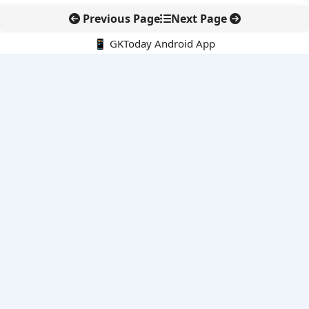
Previous Page
Next Page
📱 GKToday Android App
🔍
नवीनतम पोस्ट्स
ऑनलाइन अवैध सामग्री हटाने की समय-सीमा 3 घंटे हुई
तमिलनाडु की ‘वेत्री वानमगल’ योजना से महिला किसानों को ड्रोन तकनीक
का सहारा
लोकसभा से कर कानून संशोधन विधेयक पारित, डिजिटल भुगतान और
इलेक्ट्रॉनिक्स निवेश को राहत
आईआईटी बॉम्बे के प्रो. कार्तिकेयन लंका को NASI युवा वैज्ञानिक सम्मान
तेलंगाना में नए राशन कार्ड वितरण से बढ़ेगी खाद्य सुरक्षा पहुंच