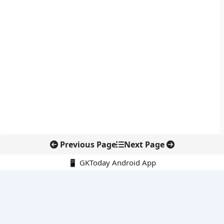
Previous Page
Next Page
📱 GKToday Android App
🔍
नवीनतम पोस्ट्स
असम में 7 लाख छात्रों के लिए नई छात्र-कल्याण योजनाओं की शुरुआत