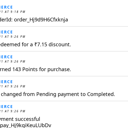
ERCE
21 AT 9:18 PM
derId: order_Hj9d9H6Cfxknja
ERCE
21 AT 9:26 PM
redeemed for a
₹
7.15
discount.
ERCE
21 AT 9:26 PM
ned 143 Points for purchase.
ERCE
21 AT 9:26 PM
s changed from Pending payment to Completed.
ERCE
21 AT 9:26 PM
yment successful
: pay_Hj9kqiKeuLUbDv