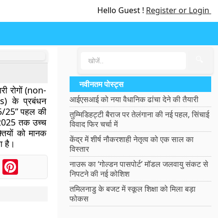
Hello Guest !
Register or Login
🔍
नवीनतम पोस्ट्स
चारी रोगों (non-
आईएसआई को नया वैधानिक ढांचा देने की तैयारी
 के प्रबंधन
 “75/25” पहल की
तुम्मिडिहट्टी बैराज पर तेलंगाना की नई पहल, सिंचाई
म 2025 तक उच्च
विवाद फिर चर्चा में
्तियों को मानक
केंद्र में शीर्ष नौकरशाही नेतृत्व को एक साल का
ा है।
विस्तार
ook
Messenger
Pinterest
नाउरू का ‘गोल्डन पासपोर्ट’ मॉडल जलवायु संकट से
निपटने की नई कोशिश
तमिलनाडु के बजट में स्कूल शिक्षा को मिला बड़ा
फोकस