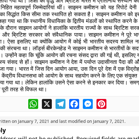
सौंपा गया था। शिक्षा की वृद्धि और ब्रिटिश भारत में प्रतिनिधि संस्थान
हित महत्वपूर्ण जिम्मेदारियां थीं। साइमन कमीशन को यह रिपोर्ट देनी 
 का सिद्धांत किस सीमा तक स्थापित हो सकता है। साइमन कमीशन को इ
कहा गया था कि स्थानीय विधायिका के द्वितीय मंडलों को स्थापित करने क
के दौरान साइमन आयोगों ने हालांकि भारतीय राज्यों के साथ ब्रिटिश सरक
रखा और ब्रिटिश सरकार को संवैधानिक पाया। साइमन कमीशन ने पूरे भा
या। ऐसा इसलिए था क्योंकि आयोग में कोई भी भारतीय सदस्य शामिल न
ी संरचना था। लॉर्ड्स बीरकेनहेड ने साइमन कमीशन से भारतीयों के सदस्
 उन्होंने कहा कि चूंकि आयोग की रचना संसद द्वारा की गई थी, इसलि
य संसद से हों। साइमन कमीशन ने देश में पर्याप्त उदासीनता पैदा की
वाजा गया। भारत में जिस दिन आयोग आया, उस दिन पूरे देश में एक विद्रो
ें, केंद्रीय विधानसभा को आयोग के साथ सहयोग करने के लिए एक संयुक्त 
या गया था। लेकिन हालांकि उसने ऐसा करने से इनकार कर दिया। समग्
 पूरी तरह से विफल था।
WhatsApp
X
Telegram
Facebook
Messenger
Pinterest
ritten on
January 7, 2021
and last modified on
January 7, 2021
.
ly
ddress will not be published.
Required fields are ma