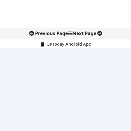
Previous Page
Next Page
📱 GKToday Android App
🔍
नवीनतम पोस्ट्स
आईआईटी बॉम्बे के प्रो. कार्तिकेयन लंका को NASI युवा वैज्ञानिक सम्मान
तेलंगाना में नए राशन कार्ड वितरण से बढ़ेगी खाद्य सुरक्षा पहुंच
नई दिल्ली में राइस ट्रेड का बड़ा वैश्विक मंच, BIRC 2026 पर दुनिया की
नजर
KKR की मेडिकवर इंडिया में बड़ी एंट्री, अस्पताल कारोबार पर दांव
बोलेंग बनेगा एशियाई राफ्टिंग का नया केंद्र