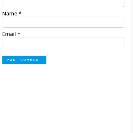
Name
*
Email
*