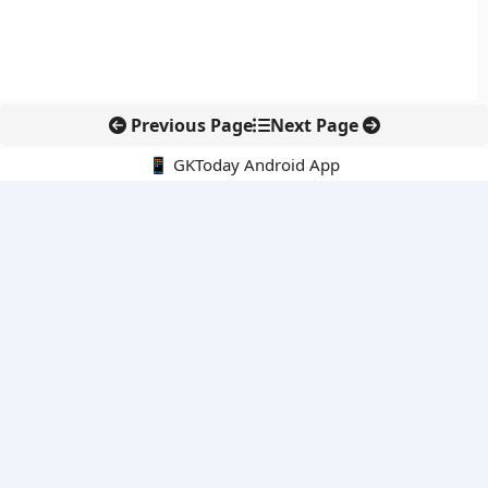
Previous Page
Next Page
📱 GKToday Android App
🔍
नवीनतम पोस्ट्स
ऑनलाइन अवैध सामग्री हटाने की समय-सीमा 3 घंटे हुई
तमिलनाडु की ‘वेत्री वानमगल’ योजना से महिला किसानों को ड्रोन तकनीक
का सहारा
लोकसभा से कर कानून संशोधन विधेयक पारित, डिजिटल भुगतान और
इलेक्ट्रॉनिक्स निवेश को राहत
आईआईटी बॉम्बे के प्रो. कार्तिकेयन लंका को NASI युवा वैज्ञानिक सम्मान
तेलंगाना में नए राशन कार्ड वितरण से बढ़ेगी खाद्य सुरक्षा पहुंच