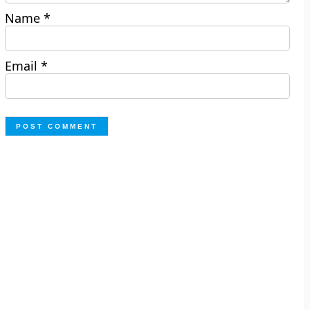
Name
*
Email
*